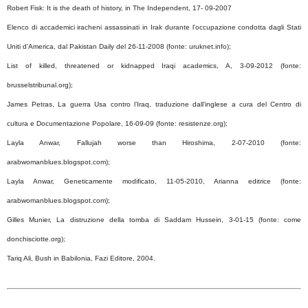
Robert Fisk: It is the death of history, in The Independent, 17- 09-2007
Elenco di accademici iracheni assassinati in Irak durante l’occupazione condotta dagli Stati
Uniti d’America, dal Pakistan Daily del 26-11-2008 (fonte: uruknet.info);
List of killed, threatened or kidnapped Iraqi academics, A, 3-09-2012 (fonte:
brusselstribunal.org);
James Petras, La guerra Usa contro l’Iraq, traduzione dall’inglese a cura del Centro di
cultura e Documentazione Popolare, 16-09-09 (fonte: resistenze.org);
Layla Anwar, Fallujah worse than Hiroshima, 2-07-2010 (fonte:
arabwomanblues.blogspot.com);
Layla Anwar, Geneticamente modificato, 11-05-2010, Arianna editrice (fonte:
arabwomanblues.blogspot.com);
Gilles Munier, La distruzione della tomba di Saddam Hussein, 3-01-15 (fonte: come
donchisciotte.org);
Tariq Ali, Bush in Babilonia, Fazi Editore, 2004.