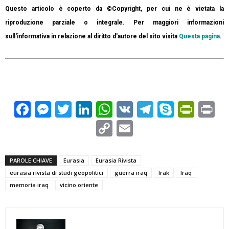
Questo articolo è coperto da ©Copyright, per cui ne è vietata la
riproduzione parziale o integrale. Per maggiori informazioni
sull'informativa in relazione al diritto d'autore del sito visita
Questa pagina
.
Facebook
Messenger
Twitter
LinkedIn
WhatsApp
VK
Telegram
Skype
Prin
Pr
Copy
Email
Link
PAROLE CHIAVE
Eurasia
Eurasia Rivista
eurasia rivista di studi geopolitici
guerra iraq
Irak
Iraq
memoria iraq
vicino oriente