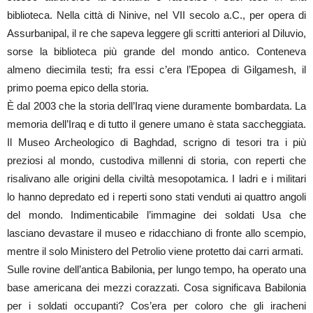
biblioteca. Nella città di Ninive, nel VII secolo a.C., per opera di
Assurbanipal, il re che sapeva leggere gli scritti anteriori al Diluvio,
sorse la biblioteca più grande del mondo antico. Conteneva
almeno diecimila testi; fra essi c’era l’Epopea di Gilgamesh, il
primo poema epico della storia.
Ѐ dal 2003 che la storia dell’Iraq viene duramente bombardata. La
memoria dell’Iraq e di tutto il genere umano è stata saccheggiata.
Il Museo Archeologico di Baghdad, scrigno di tesori tra i più
preziosi al mondo, custodiva millenni di storia, con reperti che
risalivano alle origini della civiltà mesopotamica. I ladri e i militari
lo hanno depredato ed i reperti sono stati venduti ai quattro angoli
del mondo. Indimenticabile l’immagine dei soldati Usa che
lasciano devastare il museo e ridacchiano di fronte allo scempio,
mentre il solo Ministero del Petrolio viene protetto dai carri armati.
Sulle rovine dell’antica Babilonia, per lungo tempo, ha operato una
base americana dei mezzi corazzati. Cosa significava Babilonia
per i soldati occupanti? Cos’era per coloro che gli iracheni