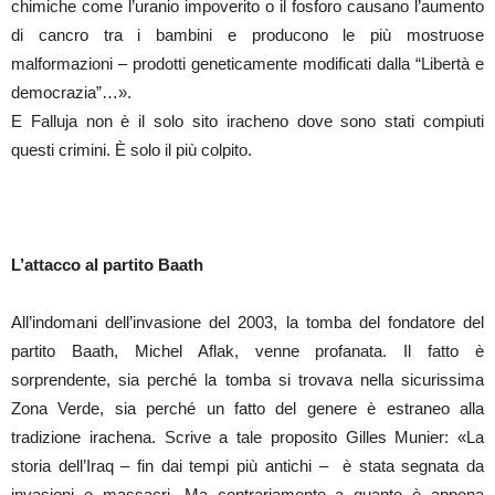
chimiche come l’uranio impoverito o il fosforo causano l’aumento
di cancro tra i bambini e producono le più mostruose
malformazioni – prodotti geneticamente modificati dalla “Libertà e
democrazia”…».
E Falluja non è il solo sito iracheno dove sono stati compiuti
questi crimini. Ѐ solo il più colpito.
L’attacco al partito Baath
All’indomani dell’invasione del 2003, la tomba del fondatore del
partito Baath, Michel Aflak, venne profanata. Il fatto è
sorprendente, sia perché la tomba si trovava nella sicurissima
Zona Verde, sia perché un fatto del genere è estraneo alla
tradizione irachena. Scrive a tale proposito Gilles Munier: «La
storia dell’Iraq – fin dai tempi più antichi – è stata segnata da
invasioni e massacri. Ma contrariamente a quanto è appena