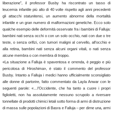
liberazione”, il professor Busby ha riscontrato un tasso di
leucemia infantile più alto di 40 volte rispetto agli anni precedenti
gli attacchi statunitensi, un aumento abnorme della mortalità
infantile e un gran numero di malformazioni genetiche. Ecco solo
qualche esempio delle deformità osservate fra i bambini di Falluja:
bambini nati senza occhi o con un solo occhio, nati con due o tre
teste, o senza orifizi, con tumori maligni al cervello, all’occhio e
alla retina, bambini nati senza alcuni organi vitali, o nati senza
alcune membra o con membra di troppo.
«La situazione a Falluja è spaventosa e orrenda, è peggio e più
pericolosa di Hiroshima», è stato il commento del professor
Busby. Intanto a Falluja i medici hanno ufficialmente sconsigliato
alle donne di partorire, fatto commentato da Layla Anwar con le
seguenti parole: «…l’Occidente, che ha tanto a cuore i propri
figlioletti, non ha assolutamente nessuno scrupolo a riversare
tonnellate di prodotti chimici letali sotto forma di armi di distruzione
di massa sulle popolazioni di Basra e Falluja – per dirne una, armi