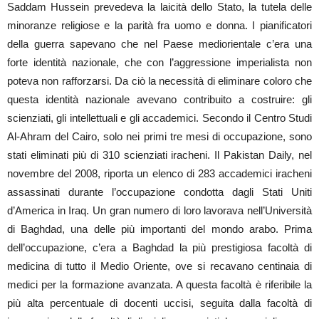
Saddam Hussein prevedeva la laicità dello Stato, la tutela delle
minoranze religiose e la parità fra uomo e donna. I pianificatori
della guerra sapevano che nel Paese mediorientale c’era una
forte identità nazionale, che con l’aggressione imperialista non
poteva non rafforzarsi. Da ciò la necessità di eliminare coloro che
questa identità nazionale avevano contribuito a costruire: gli
scienziati, gli intellettuali e gli accademici. Secondo il Centro Studi
Al-Ahram del Cairo, solo nei primi tre mesi di occupazione, sono
stati eliminati più di 310 scienziati iracheni. Il Pakistan Daily, nel
novembre del 2008, riporta un elenco di 283 accademici iracheni
assassinati durante l’occupazione condotta dagli Stati Uniti
d’America in Iraq. Un gran numero di loro lavorava nell’Università
di Baghdad, una delle più importanti del mondo arabo. Prima
dell’occupazione, c’era a Baghdad la più prestigiosa facoltà di
medicina di tutto il Medio Oriente, ove si recavano centinaia di
medici per la formazione avanzata. A questa facoltà è riferibile la
più alta percentuale di docenti uccisi, seguita dalla facoltà di