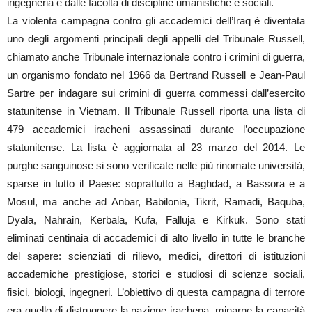
ingegneria e dalle facoltà di discipline umanistiche e sociali.
La violenta campagna contro gli accademici dell’Iraq è diventata
uno degli argomenti principali degli appelli del Tribunale Russell,
chiamato anche Tribunale internazionale contro i crimini di guerra,
un organismo fondato nel 1966 da Bertrand Russell e Jean-Paul
Sartre per indagare sui crimini di guerra commessi dall’esercito
statunitense in Vietnam. Il Tribunale Russell riporta una lista di
479 accademici iracheni assassinati durante l’occupazione
statunitense. La lista è aggiornata al 23 marzo del 2014. Le
purghe sanguinose si sono verificate nelle più rinomate università,
sparse in tutto il Paese: soprattutto a Baghdad, a Bassora e a
Mosul, ma anche ad Anbar, Babilonia, Tikrit, Ramadi, Baquba,
Dyala, Nahrain, Kerbala, Kufa, Falluja e Kirkuk. Sono stati
eliminati centinaia di accademici di alto livello in tutte le branche
del sapere: scienziati di rilievo, medici, direttori di istituzioni
accademiche prestigiose, storici e studiosi di scienze sociali,
fisici, biologi, ingegneri. L’obiettivo di questa campagna di terrore
era quello di distruggere la nazione irachena, minarne la capacità