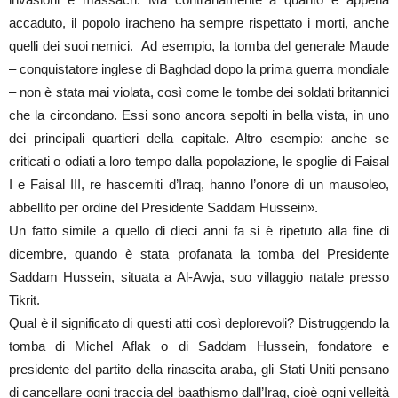
accaduto, il popolo iracheno ha sempre rispettato i morti, anche
quelli dei suoi nemici. Ad esempio, la tomba del generale Maude
– conquistatore inglese di Baghdad dopo la prima guerra mondiale
– non è stata mai violata, così come le tombe dei soldati britannici
che la circondano. Essi sono ancora sepolti in bella vista, in uno
dei principali quartieri della capitale. Altro esempio: anche se
criticati o odiati a loro tempo dalla popolazione, le spoglie di Faisal
I e Faisal III, re hascemiti d’Iraq, hanno l’onore di un mausoleo,
abbellito per ordine del Presidente Saddam Hussein».
Un fatto simile a quello di dieci anni fa si è ripetuto alla fine di
dicembre, quando è stata profanata la tomba del Presidente
Saddam Hussein, situata a Al-Awja, suo villaggio natale presso
Tikrit.
Qual è il significato di questi atti così deplorevoli? Distruggendo la
tomba di Michel Aflak o di Saddam Hussein, fondatore e
presidente del partito della rinascita araba, gli Stati Uniti pensano
di cancellare ogni traccia del baathismo dall’Iraq, cioè ogni velleità