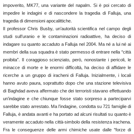
impoverito, MK77, una variante del napalm. Si è poi cercato di
impedire le indagini e di nascondere la tragedia di Falluja, una
tragedia di dimensioni apocalittiche.
Il professor Chris Busby, un’autorità scientifica nel campo degli
studi sull’uranio e le contaminazioni radioattive, ha deciso di
indagare su quanto accaduto a Falluja nel 2004. Ma né a lui né ai
membri della sua squadra è stato permesso di entrare nella “città
proibita”. Il coraggioso scienziato, però, nonostante i pericoli, le
minacce di morte e le enormi difficoltà, ha deciso di affidare le
ricerche a un gruppo di iracheni di Falluja. Inizialmente, i locali
hanno avuto paura, soprattutto dopo che una stazione televisiva
di Baghdad aveva affermato che dei terroristi stavano effettuando
un’indagine e che chiunque fosse stato sorpreso a parteciparvi
sarebbe stato arrestato. Ma l’indagine, condotta su 721 famiglie di
Falluja, è andata avanti e ha portato ad alcuni risultati su quanto è
veramente accaduto nella città-simbolo della resistenza irachena.
Fra le conseguenze delle armi chimiche usate dalle “forze di