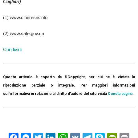
Cagliari)
(1) www.cineresie.info
(2) www.safe.gov.cn
Condividi
Questo articolo è coperto da ©Copyright, per cui ne è vietata la
riproduzione parziale o integrale. Per maggiori informazioni
sull'informativa in relazione al diritto d'autore del sito visita
Questa pagina
.
Facebook
Messenger
Twitter
LinkedIn
WhatsApp
VK
Telegram
Skype
Prin
Pr