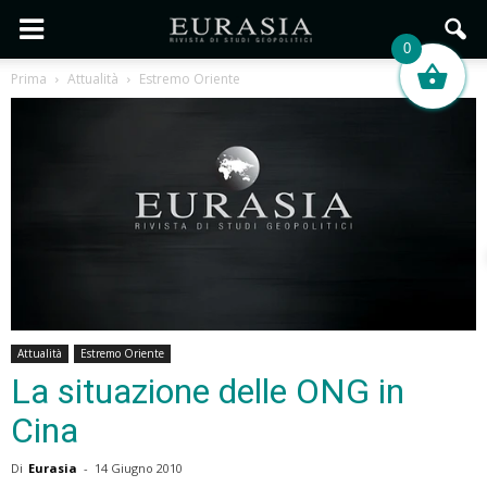
0
Prima
Attualità
Estremo Oriente
Attualità
Estremo Oriente
La situazione delle ONG in
Cina
Di
Eurasia
-
14 Giugno 2010