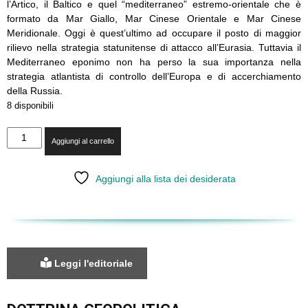
l’Artico, il Baltico e quel “mediterraneo” estremo-orientale che è
formato da Mar Giallo, Mar Cinese Orientale e Mar Cinese
Meridionale. Oggi è quest’ultimo ad occupare il posto di maggior
rilievo nella strategia statunitense di attacco all’Eurasia. Tuttavia il
Mediterraneo eponimo non ha perso la sua importanza nella
strategia atlantista di controllo dell’Europa e di accerchiamento
della Russia.
8 disponibili
LXI
Aggiungi al carrello
-
I
mediterranei
Aggiungi alla lista dei desiderata
dell'Eurasia
quantità
Leggi l'editoriale