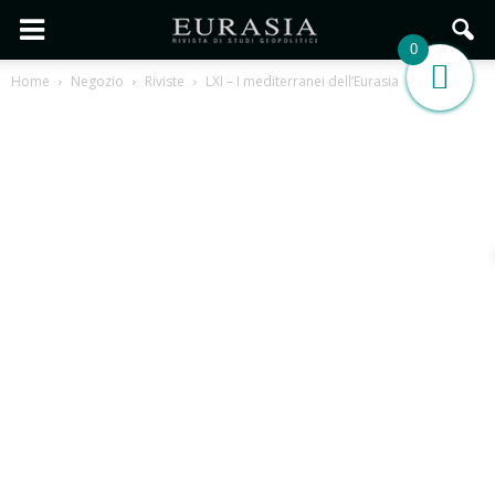
0
Home
Negozio
Riviste
LXI – I mediterranei dell’Eurasia