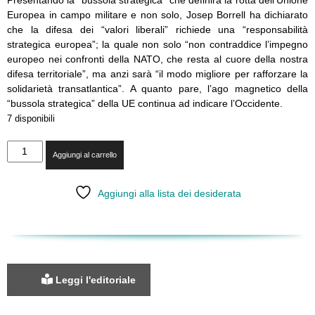
Europea in campo militare e non solo, Josep Borrell ha dichiarato
che la difesa dei “valori liberali” richiede una “responsabilità
strategica europea”; la quale non solo “non contraddice l’impegno
europeo nei confronti della NATO, che resta al cuore della nostra
difesa territoriale”, ma anzi sarà “il modo migliore per rafforzare la
solidarietà transatlantica”. A quanto pare, l’ago magnetico della
“bussola strategica” della UE continua ad indicare l’Occidente.
7 disponibili
LXV
Aggiungi al carrello
-
La
bussola
Aggiungi alla lista dei desiderata
dell'UE
indica
l'Occidente
quantità
Leggi l'editoriale