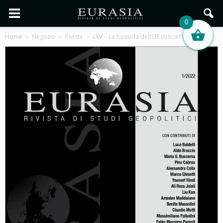
0
Home
Negozio
Riviste
LXV – La bussola dell’UE indica l’Occidente